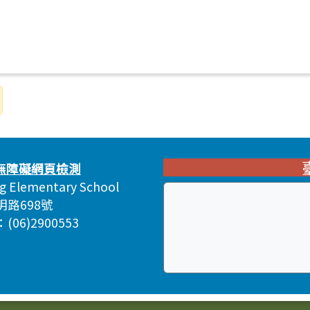
ng Elementary School
明路698號
06)2900553