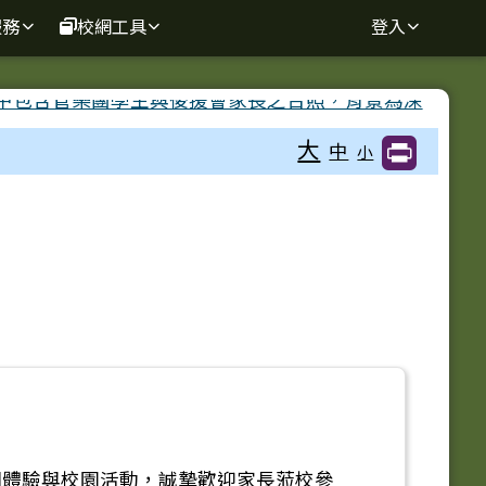
服務
校網工具
登入
大
中
小
關體驗與校園活動，誠摯歡迎家長蒞校參