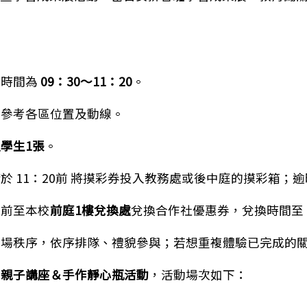
動時間為
09：30～11：20
。
生參考各區位置及動線。
學生1張
。
 11：20前 將摸彩券投入教務處或後中庭的摸彩箱；
束前至本校
前庭1樓兌換處
兌換合作社優惠券，兌換時間至
現場秩序，依序排隊、禮貌參與；若想重複體驗已完成的
為
親子講座＆手作靜心瓶活動
，活動場次如下：