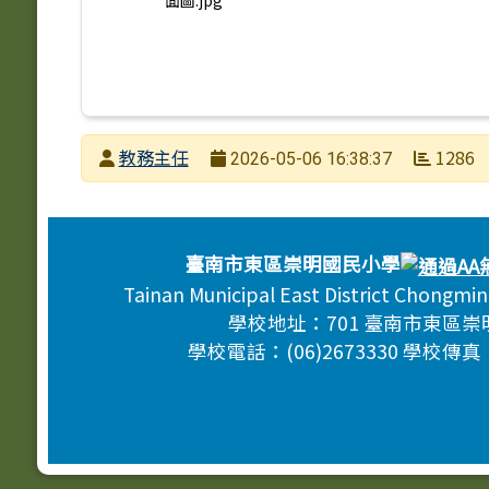
面圖.jpg
發布者
教務主任
1286
2026-05-06 16:38:37
發布日期
瀏覽次數
頁尾區域內容
臺南市東區崇明國民小學
Tainan Municipal East District Chongmi
學校地址：701 臺南市東區崇
學校電話：(06)2673330 學校傳真：(