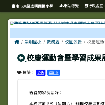
臺南市東區崇明國民小學
導覽列
跳至主內容區
網站導覽
行政處室
臺南市東區崇明國民小學
工具列
頁尾區域
主內容區域
Home
崇明國小
教務處
校園公告
校慶運動
回上頁
校慶運動會暨學習成果
標籤：
公告
運動會
親愛的家長您好：
本校將於 5/9（星期六） 辦理校慶