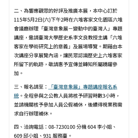
二、為響應觀眾的好評及推廣本展，本中心訂於
115年5月2日(六)下午2時在六堆客家文化園區六堆
會議廳辦理「臺灣意象展－變動中的臺灣人」專題
講座，邀請臺灣大學歷史系李文良教授主講「六堆
客家在學術研究上的意義」及展場導覽。期藉由本
次講座分享展覽內涵，讓民眾認識歷史上六堆客家
所留下的軌跡，敬請惠予宣傳並轉知所屬踴躍參
加。
三、報名請至：
「臺灣意象展」專題講座報名系
統
。全程參與之公教人員將核予研習時數3小時，
並請機關核予參加人員公假補休，後續得視業務需
求自行辦理補休。
四、洽詢電話：08-7230100 分機 604 李小姐、
609 邱小姐、931 服務臺。