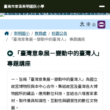
臺南市東區崇明國民小學
導覽列
跳至主內容區
臺南市東區崇明國民小學
工具列
大
中
小
頁尾區域
主內容區域
Home
崇明國小
教務處
校園公告
「臺灣意象展－變動中的臺灣人」 專題講座
回上頁
「臺灣意象展－變動中的臺灣人」
專題講座
一、旨揭「臺灣意象展－變動中的臺灣人」為國立
故宮博物院與本中心合作，集結故宮及臺灣各大博
物館所的藏品，應用數位科技，並結合六堆客家素
材，製作兼具知識性、互動性與觀賞性的數位文物
展。