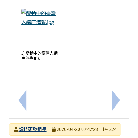
1) 變動中的臺灣人講
座海報.jpg
上一筆：國教署115年度戶外與海洋風險管理專業師
下一筆：
發布者
課程研發組長
224
2026-04-20 07:42:28