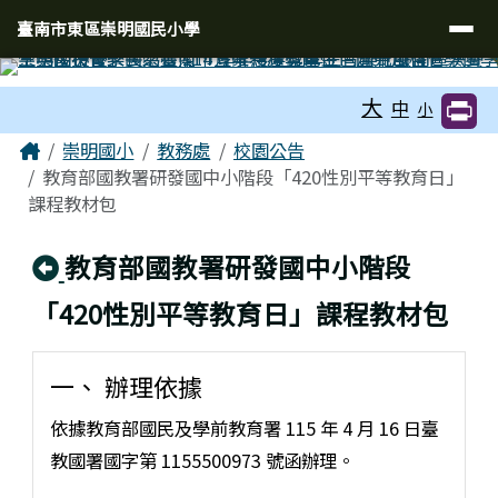
臺南市東區崇明國民小學
導覽列
跳至主內容區
臺南市東區崇明國民小學
工具列
大
中
小
頁尾區域
主內容區域
Home
崇明國小
教務處
校園公告
教育部國教署研發國中小階段「420性別平等教育日」
課程教材包
回上頁
教育部國教署研發國中小階段
「420性別平等教育日」課程教材包
一、 辦理依據
依據教育部國民及學前教育署 115 年 4 月 16 日臺
教國署國字第 1155500973 號函辦理。