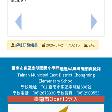
上一筆：PaGamO素養學習團隊辦理「投出素養超
下一筆：
發布者
課程研發組長
242
2026-04-21 17:02:15
發布日期
瀏覽次數
頁尾區域內容
臺南市東區崇明國民小學
Tainan Municipal East District Chongming
Elementary School
學校地址：701 臺南市東區崇明路698號
學校電話：(06)2673330 學校傳真：(06)2900553
臺南市OpenID登入