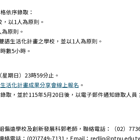
資格依序錄取：
校，以1人為原則。
人為原則。
與雙語生活化計畫之學校，並以1人為原則。
時數5小時。
年教師天文研習營活動簡章與課表」
（星期日）23時59分止。
語生活化計畫成果分享會線上報名
。
錄取，並於115年5月20日後，以電子郵件通知錄取人
偏遠學校及創新發展科郭老師，聯絡電話：（02）7736-
02)7749-7131，Email：redlin@ntnu.edu.t