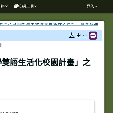
服務
校網工具
登入
大
中
小
..
學雙語生活化校園計畫」之