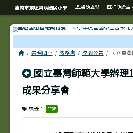
臺南市東區崇明國民小學
導覽列
跳至主內容區
網站導覽
行政處室
臺南市東區崇明國民小學
工具列
頁尾區域
主內容區域
Home
崇明國小
教務處
校園公告
國立臺灣
回上頁
國立臺灣師範大學辦理
成果分享會
標籤：
研習