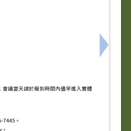
下一筆：國
員；會議當天請於報到時間內儘早進入實體
7445。
w。