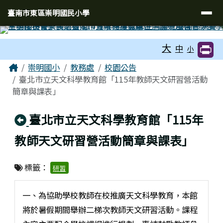
臺南市東區崇明國民小學
導覽列
跳至主內容區
臺南市東區崇明國民小學
工具列
大
中
小
頁尾區域
主內容區域
Home
崇明國小
教務處
校園公告
臺北市立天文科學教育館「115年教師天文研習營活動
簡章與課表」
回上頁
臺北市立天文科學教育館「115年
教師天文研習營活動簡章與課表」
標籤：
研習
一、為協助學校教師在校推廣天文科學教育，本館
將於暑假期間舉辦二梯次教師天文研習活動。課程