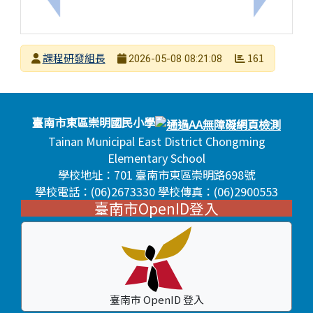
上一筆：國立臺南大學辦理「114學年度國民教育中
下一筆：
發布者
課程研發組長
161
2026-05-08 08:21:08
發布日期
瀏覽次數
頁尾區域內容
臺南市東區崇明國民小學
Tainan Municipal East District Chongming
Elementary School
學校地址：701 臺南市東區崇明路698號
學校電話：(06)2673330 學校傳真：(06)2900553
臺南市OpenID登入
臺南市 OpenID 登入