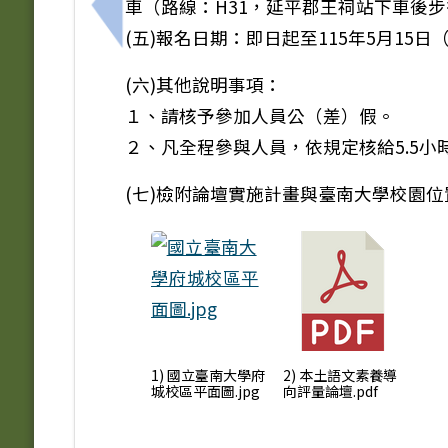
車（路線：H31，延平郡王祠站下車後步
上一筆：115年資訊月「傑出資訊人才獎」
(五)報名日期：即日起至115年5月15
(六)其他說明事項：
１、請核予參加人員公（差）假。
２、凡全程參與人員，依規定核給5.5小
(七)檢附論壇實施計畫與臺南大學校園位
1) 國立臺南大學府
2) 本土語文素養導
城校區平面圖.jpg
向評量論壇.pdf