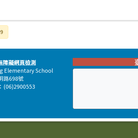
9
ng Elementary School
明路698號
06)2900553