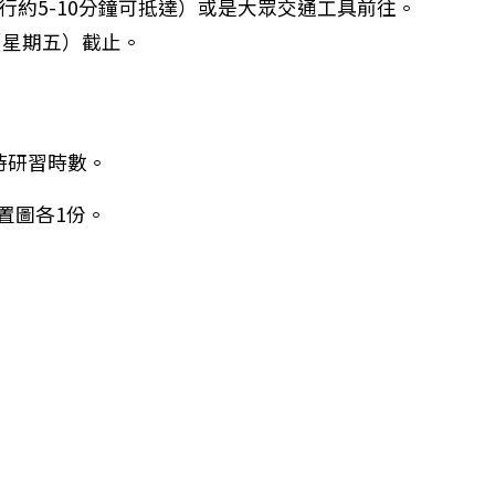
行約5-10分鐘可抵達）或是大眾交通工具前往。
選拔活動相關事宜
日（星期五）截止。
時研習時數。
置圖各1份。