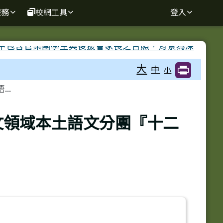
服務
校網工具
登入
大
中
小
..
文領域本土語文分團『十二