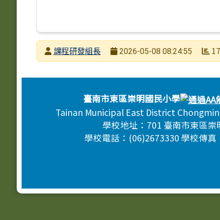
發布者
課程研發組長
17
2026-05-08 08:24:55
發布日期
瀏覽次數
頁尾區域內容
臺南市東區崇明國民小學
Tainan Municipal East District Chongmi
學校地址：701 臺南市東區崇
學校電話：(06)2673330 學校傳真：(