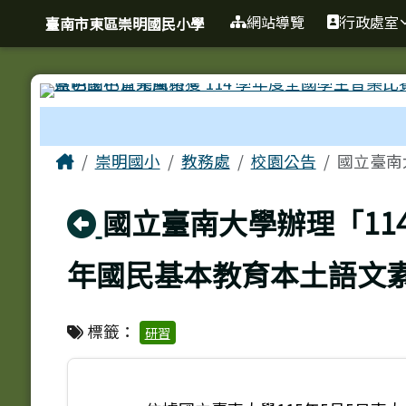
臺南市東區崇明國民小學
導覽列
跳至主內容區
網站導覽
行政處室
臺南市東區崇明國民小學
工具列
頁尾區域
主內容區域
Home
崇明國小
教務處
校園公告
國立臺南
回上頁
國立臺南大學辦理「1
年國民基本教育本土語文
標籤：
研習