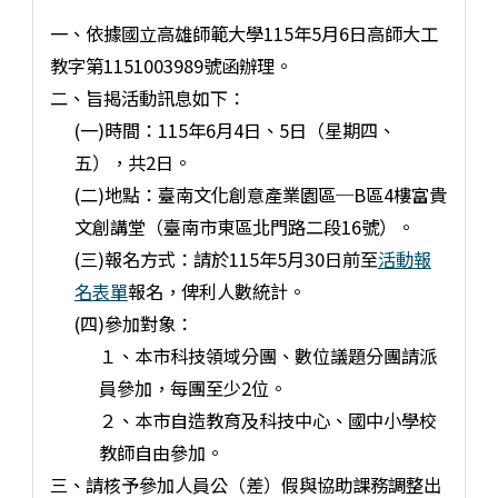
一、依據國立高雄師範大學115年5月6日高師大工
教字第1151003989號函辦理。
二、旨揭活動訊息如下：
(一)時間：115年6月4日、5日（星期四、
五），共2日。
(二)地點：臺南文化創意產業園區─B區4樓富貴
文創講堂（臺南市東區北門路二段16號）。
(三)報名方式：請於115年5月30日前至
活動報
名表單
報名，俾利人數統計。
(四)參加對象：
１、本市科技領域分團、數位議題分團請派
員參加，每團至少2位。
２、本市自造教育及科技中心、國中小學校
教師自由參加。
三、請核予參加人員公（差）假與協助課務調整出