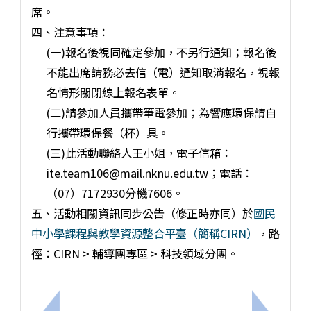
席。
四、注意事項：
(一)報名後視同確定參加，不另行通知；報名後
不能出席請務必去信（電）通知取消報名，視報
名情形關閉線上報名表單。
(二)請參加人員攜帶筆電參加；為響應環保請自
行攜帶環保餐（杯）具。
(三)此活動聯絡人王小姐，電子信箱：
ite.team106@mail.nknu.edu.tw；電話：
（07）7172930分機7606。
五、活動相關資訊同步公告（修正時亦同）於
國民
中小學課程與教學資源整合平臺（簡稱CIRN）
，路
徑：CIRN > 輔導團專區 > 科技領域分團。