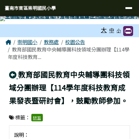
臺南市東區崇明國民小學
導覽列
跳至主內容區
臺南市東區崇明國民小學
工具列
大
中
小
頁尾區域
主內容區域
Home
崇明國小
教務處
校園公告
教育部國民教育中央輔導團科技領域分團辦理【114學
年度科技教育...
回上頁
教育部國民教育中央輔導團科技領
域分團辦理【114學年度科技教育成
果發表暨研討會】，鼓勵教師參加。
標籤：
研習
說明：