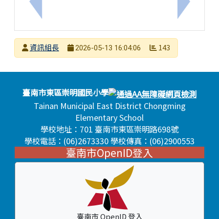
上一筆：臺南市南新科技中心辦理114學年度第二學
下一筆：
發布者
資訊組長
143
2026-05-13 16:04:06
發布日期
瀏覽次數
頁尾區域內容
臺南市東區崇明國民小學
Tainan Municipal East District Chongming
Elementary School
學校地址：701 臺南市東區崇明路698號
學校電話：(06)2673330 學校傳真：(06)2900553
臺南市OpenID登入
臺南市 OpenID 登入