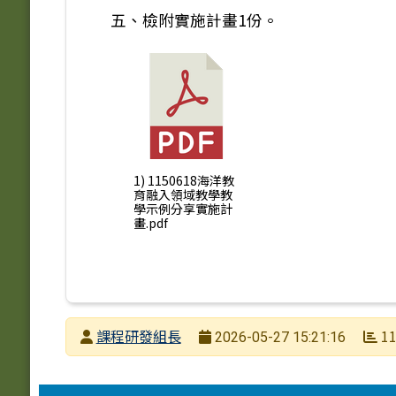
五、檢附實施計畫1份。
1) 1150618海洋教
育融入領域教學教
學示例分享實施計
畫.pdf
發布者
課程研發組長
11
2026-05-27 15:21:16
發布日期
瀏覽次數