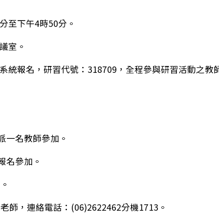
0分至下午4時50分。
議室。
統報名，研習代號：318709，全程參與研習活動之教
薦派一名教師參加。
請報名參加。
15年科宇宙悠遊學—暑期數位教材推廣教師應用增能營」
理。
連絡電話：(06)2622462分機1713。