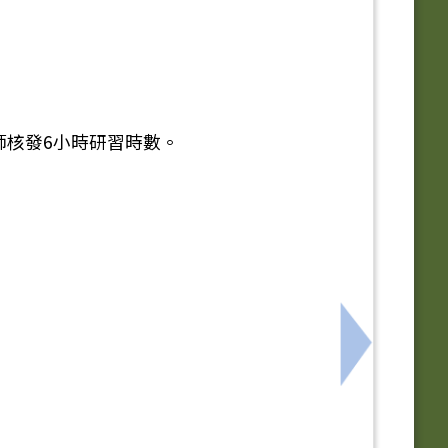
師核發6小時研習時數。
，鼓勵教師參加。
下一筆：本