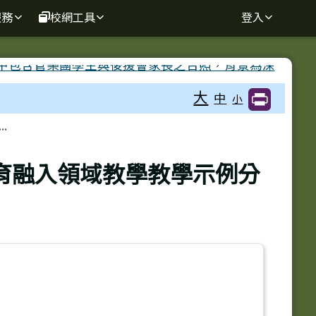
服務
校網工具
登入
大
中
小
.
育融入領域教學教學示例分