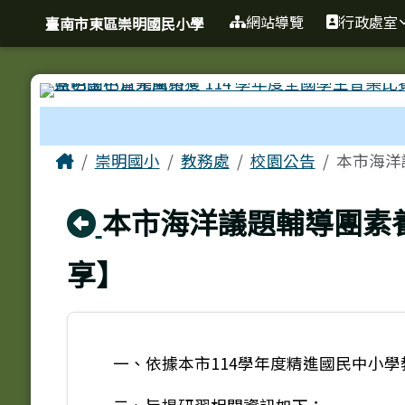
臺南市東區崇明國民小學
導覽列
跳至主內容區
網站導覽
行政處室
臺南市東區崇明國民小學
工具列
頁尾區域
主內容區域
Home
崇明國小
教務處
校園公告
本市海洋
回上頁
本市海洋議題輔導團素
享】
一、依據本市114學年度精進國民中小