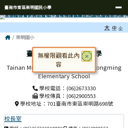
臺南市東區崇明國民小學
導覽列
跳至主內容區
臺南市東區崇明國民小學
工具列
大
中
小
頁尾區域
主內容區域
Home
崇明國小
臺南市東區崇明國民小學
無權限觀看此內
關閉
×
容
Tainan Municipal East District Chongming
對話框已開啟。請使用 Tab 鍵在選
Elementary School
學校電話：(06)2673330
學校傳真：(06)2900553
學校地址：701臺南市東區崇明路698號
校長室