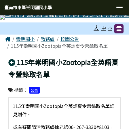
臺南市東區崇明國民小學
導覽列
跳至主內容區
臺南市東區崇明國民小學
工具列
大
中
小
頁尾區域
主內容區域
Home
崇明國小
教務處
校園公告
115年崇明國小Zootopia全英語夏令營錄取名單
回上頁
115年崇明國小Zootopia全英語夏
令營錄取名單
標籤：
公告
115年崇明國小Zootopia全英語夏令營錄取名單詳
見附件。
或有疑問請洽教務處徐老師06- 267-3330#8103，