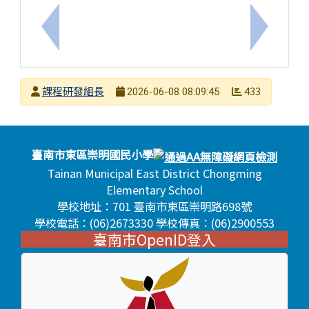
上一筆：2026年「【武營大圖鑑】旋律交響夜」PaG
下一筆：
發布者
課程研發組長
433
2026-06-08 08:09:45
發布日期
瀏覽次數
頁尾區域內容
臺南市東區崇明國民小學
Tainan Municipal East District Chongming
Elementary School
學校地址：701 臺南市東區崇明路698號
學校電話：(06)2673330 學校傳真：(06)2900553
臺南市OpenID登入