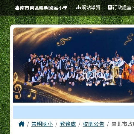
臺南市東區崇明國民小學
導覽列
跳至主內容區
網站導覽
行政處室
臺南市東區崇明國民小學
工具列
頁尾區域
主內容區域
Home
崇明國小
教務處
校園公告
臺北市政府