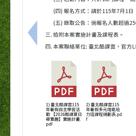
(四) 報名方式：請於115年7月1
(五) 錄取公告：倘報名人數超過
檢附本案實施計畫及課程表。
上一筆：高雄市政府教育局辦理115年度
本案聯絡單位: 臺北酷課雲，官方LIN
1) 臺北酷課雲115
2) 臺北酷課雲115
年暑假自主學習活
年暑假多元增能培
動 【2026酷課夏日
力班課程規劃表.pd
尋寶趣】實施計畫.
f
pdf