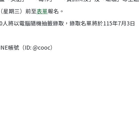
日（星期三）前至
表單
報名。
250人將以電腦隨機抽籤錄取，錄取名單將於115年7月3
「因材網打寇島程式教育教學應用」研習，鼓勵教師參加。
E帳號（ID: @cooc）