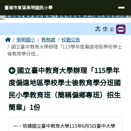
臺南市東區崇明國民小學
導覽列
跳至主內容區
臺南市東區崇明國民小學
工具列
大
中
小
頁尾區域
主內容區域
Home
崇明國小
教務處
校園公告
國立臺中教育大學辦理「115學年度偏遠地區學校學士
後教育學分班...
回上頁
國立臺中教育大學辦理「115學年
度偏遠地區學校學士後教育學分班國
民小學教育班（簡稱偏鄉專班）招生
簡章」1份
一、依據國立臺中教育大學115年6月5日臺中大學