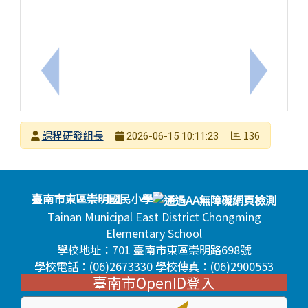
上一筆：「臺南市115年教師暑假資訊知能研習課程
下一筆：
發布者
課程研發組長
136
2026-06-15 10:11:23
發布日期
瀏覽次數
頁尾區域內容
臺南市東區崇明國民小學
Tainan Municipal East District Chongming
Elementary School
學校地址：701 臺南市東區崇明路698號
學校電話：(06)2673330 學校傳真：(06)2900553
臺南市OpenID登入