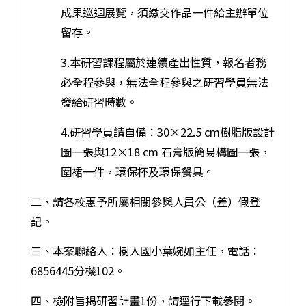
成果巡迴展覽，須繳交作品一件給主辦單位
留存。
3.本研習課程屬於連續產出性質，報名者務
必全程參與，無法全程參與之研習學員無法
發給研習時數。
4.研習學員請自備：30×22.5 cm樹脂版設計
圖一張與12×18 cm 石膏版簡易構圖一張，
圍裙一件，環保杯及環保餐具。
二、請各校惠予所屬相關參與人員公（差）假登
記。
三、本案聯絡人：樹人國小葉婉如主任，電話：
6856445分機102。
四、檢附旨揭研習計畫1份，請逕行下載參閱。