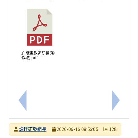
1) 版畫教師研習(暑
假場).pdf
上一筆：114學年度原住民族語認證教師加強班研習
下一筆：1
發布者
課程研發組長
128
2026-06-16 08:56:05