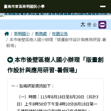
臺南市東區崇明國民小學
導覽列
跳至主內容區
臺南市東區崇明國民小學
工具列
大
中
小
頁尾區域
主內容區域
Home
崇明國小
教務處
校園公告
本市後壁區樹人國小辦理「版畫創作設計與應用研習-暑
假場」
回上頁
本市後壁區樹人國小辦理「版畫創
作設計與應用研習-暑假場」
一、旨揭研習資訊如下：
（一）時間：115年8月18日至8月20日（共計3
日）上午8時50分下午至4時10分(8月18日第一
天課程請於8時20分至8時40分完成報到)。