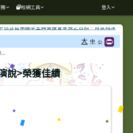
服務
校網工具
登入
大
中
小
..
演說>榮獲佳績