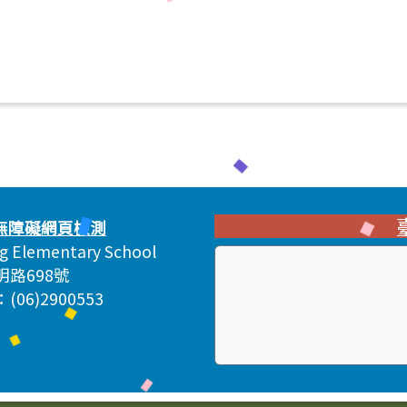
ng Elementary School
明路698號
06)2900553