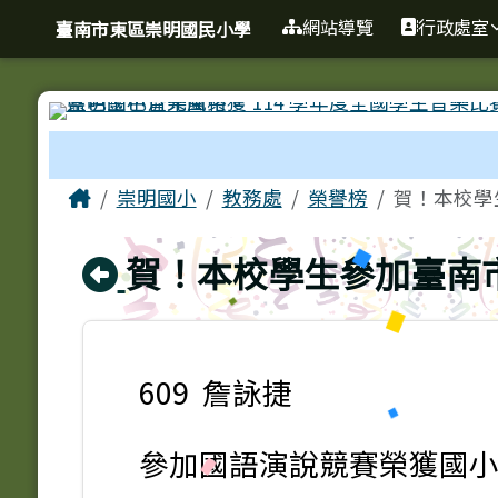
臺南市東區崇明國民小學
導覽列
跳至主內容區
網站導覽
行政處室
臺南市東區崇明國民小學
工具列
頁尾區域
主內容區域
Home
崇明國小
教務處
榮譽榜
賀！本校學生
回上頁
賀！本校學生參加臺南市
609 詹詠捷
參加國語演說競賽榮獲國小