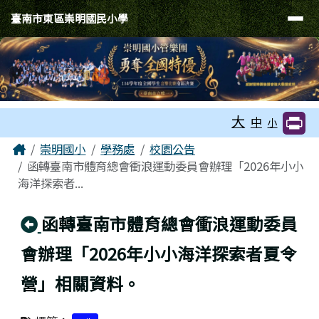
臺南市東區崇明國民小學
導覽列
跳至主內容區
臺南市東區崇明國民小學
工具列
大
中
小
頁尾區域
主內容區域
Home
崇明國小
學務處
校園公告
函轉臺南市體育總會衝浪運動委員會辦理「2026年小小
海洋探索者...
回上頁
函轉臺南市體育總會衝浪運動委員
會辦理「2026年小小海洋探索者夏令
營」相關資料。