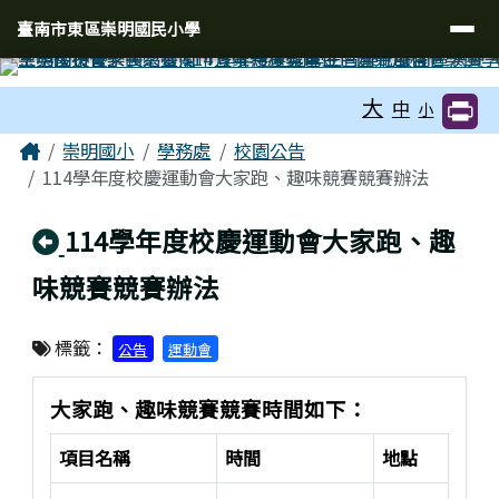
臺南市東區崇明國民小學
導覽列
跳至主內容區
臺南市東區崇明國民小學
工具列
大
中
小
頁尾區域
主內容區域
Home
崇明國小
學務處
校園公告
114學年度校慶運動會大家跑、趣味競賽競賽辦法
回上頁
114學年度校慶運動會大家跑、趣
味競賽競賽辦法
標籤：
公告
運動會
大家跑、趣味競賽競賽時間如下：
項目名稱
時間
地點