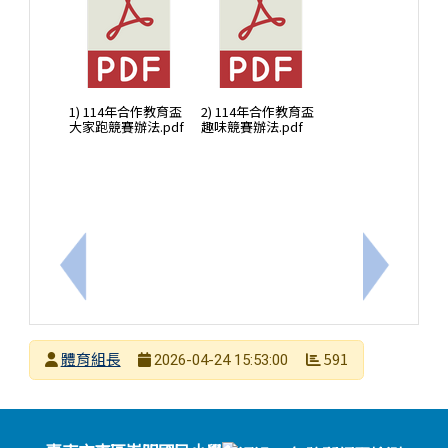
1) 114年合作教育盃
2) 114年合作教育盃
大家跑競賽辦法.pdf
趣味競賽辦法.pdf
上一筆：轉知教育部國教署校園菸檳危害防制教育介入
下一筆：1
發布者
體育組長
591
2026-04-24 15:53:00
發布日期
瀏覽次數