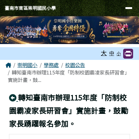
臺南市東區崇明國民小學
導覽列
跳至主內容區
臺南市東區崇明國民小學
工具列
大
中
小
頁尾區域
主內容區域
Home
崇明國小
學務處
校園公告
轉知臺南市辦理115年度「防制校園霸凌家長研習會」
實施計畫，鼓...
回上頁
轉知臺南市辦理115年度「防制校
園霸凌家長研習會」實施計畫，鼓勵
家長踴躍報名參加。