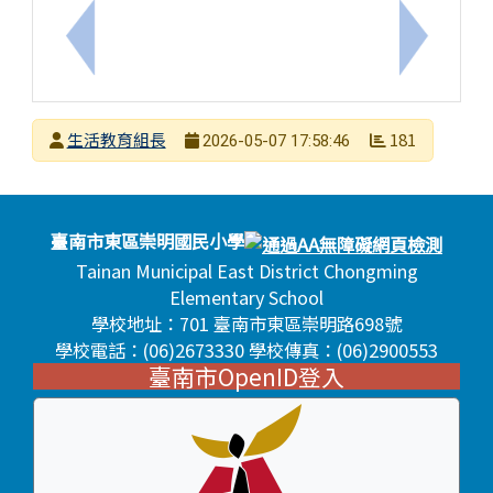
上一筆：114學年度崇明國小校慶運動會暨成果發表
下一筆：
發布者
生活教育組長
181
2026-05-07 17:58:46
發布日期
瀏覽次數
頁尾區域內容
臺南市東區崇明國民小學
Tainan Municipal East District Chongming
Elementary School
學校地址：701 臺南市東區崇明路698號
學校電話：(06)2673330 學校傳真：(06)2900553
臺南市OpenID登入