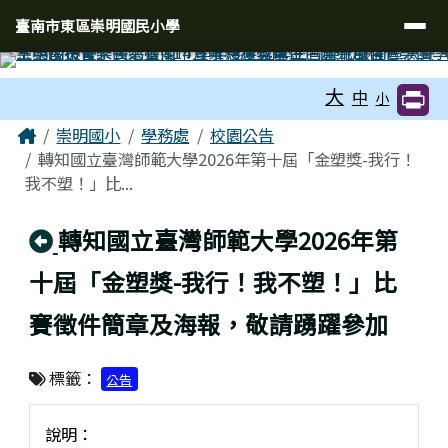
臺南市東區崇明國民小學
導覽列
跳至主內容區
臺南市東區崇明國民小學
工具列
大
中
小
頁尾區域
主內容區域
Home
崇明國小
學務處
校園公告
轉知國立臺灣師範大學2026年第十屆「金塑獎-我行！
我不塑！」比...
回上頁
轉知國立臺灣師範大學2026年第
十屆「金塑獎-我行！我不塑！」比
賽徵件簡章及海報，敬請踴躍參加
標籤：
公告
說明：