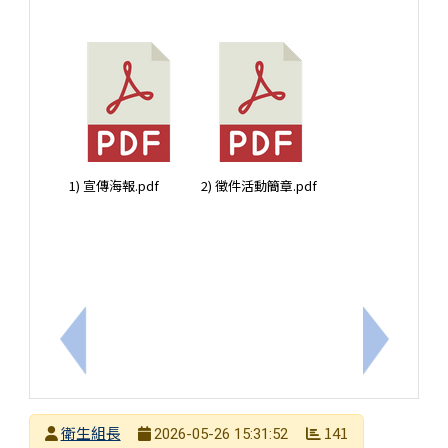
1) 宣傳海報.pdf
2) 徵件活動簡章.pdf
上一筆：國際志工老師歡送會 系列活動 Farewell Events for
下一筆：
發布者
衛生組長
141
2026-05-26 15:31:52