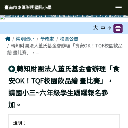
臺南市東區崇明國民小學
導覽列
跳至主內容區
臺南市東區崇明國民小學
工具列
大
中
小
頁尾區域
主內容區域
Home
崇明國小
學務處
校園公告
轉知財團法人董氏基金會辦理「食安OK！TQF校園飲品
繪 畫比賽」，...
回上頁
轉知財團法人董氏基金會辦理「食
安OK！TQF校園飲品繪 畫比賽」，
請國小三~六年級學生踴躍報名參
加。
說明：