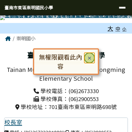
臺南市東區崇明國民小學
導覽列
跳至主內容區
臺南市東區崇明國民小學
工具列
大
中
小
頁尾區域
主內容區域
Home
崇明國小
臺南市東區崇明國民小學
無權限觀看此內
關閉
×
容
Tainan Municipal East District Chongming
對話框已開啟。請使用 Tab 鍵在選
Elementary School
學校電話：(06)2673330
學校傳真：(06)2900553
學校地址：701臺南市東區崇明路698號
校長室