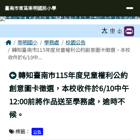
臺南市東區崇明國民小學
導覽列
跳至主內容區
臺南市東區崇明國民小學
工具列
大
中
小
頁尾區域
主內容區域
Home
崇明國小
學務處
校園公告
轉知臺南市115年度兒童權利公約創意圖卡徵選，本校
收件於6/10中...
回上頁
轉知臺南市115年度兒童權利公約
創意圖卡徵選，本校收件於6/10中午
12:00前將作品送至學務處，逾時不
候。
標籤：
公告