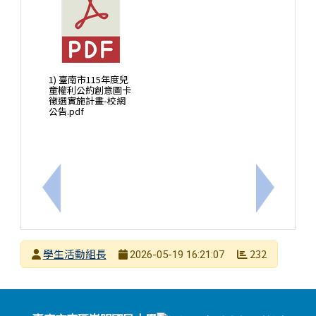
1) 臺南市115年度兒
童權利公約創意圖卡
徵選實施計畫-校網
公告.pdf
上一筆：115學年度管樂儲備團招生簡章!
下一筆：
發布者
學生活動組長
232
2026-05-19 16:21:07
發布日期
瀏覽次數