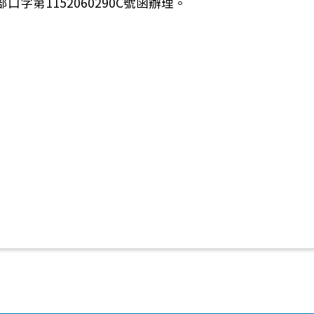
口字第1152060290C號函辦理。
第十屆「金塑獎-我行！我不塑！」比賽徵件簡章及海報，敬