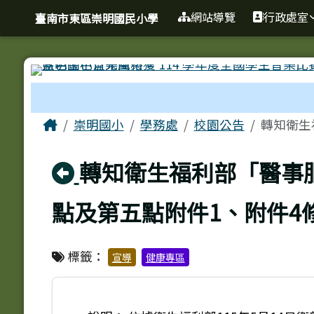
臺南市東區崇明國民小學
導覽列
跳至主內容區
網站導覽
行政處室
臺南市東區崇明國民小學
工具列
頁尾區域
主內容區域
Home
崇明國小
學務處
校園公告
轉知衛生
回上頁
轉知衛生福利部「醫事
點及第五點附件1、附件4
標籤：
宣導
健康專區