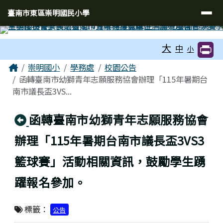
臺南市東區崇明國民小學
導覽列
跳至主內容區
臺南市東區崇明國民小學
工具列
大
中
小
頁尾區域
主內容區域
Home
崇明國小
學務處
校園公告
函轉臺南市幼獅青年志願服務協會辦理「115年暑期台
南市議長盃3VS...
回上頁
函轉臺南市幼獅青年志願服務協會
辦理「115年暑期台南市議長盃3VS3
籃球賽」活動相關資訊，鼓勵學生踴
躍報名參加。
標籤：
公告