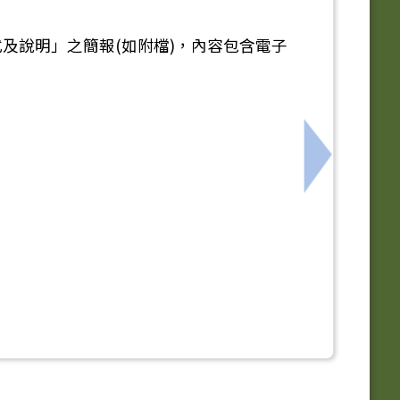
及說明」之簡報(如附檔)，內容包含電子
影徵件比賽及IUHOW薪傳參與獎4項比賽（表揚）實施
下一筆：轉