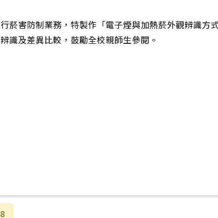
行菸害防制業務，特製作「電子煙與加熱菸外觀辨識方式
觀辨識及差異比較，鼓勵全校親師生參閱。
115年度弘揚孝道漫畫比賽、孝道故事徵文比賽、Ü好攝
8