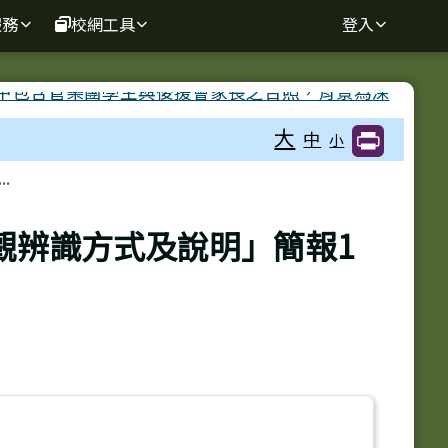
服務
校網工具
登入
大
中
小
.
觀辨識方式及說明」簡報1