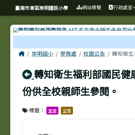
臺南市東區崇明國民小學
導覽列
跳至主內容區
網站導覽
行政處室
臺南市東區崇明國民小學
工具列
頁尾區域
主內容區域
Home
崇明國小
學務處
校園公告
轉知衛生
回上頁
轉知衛生福利部國民健
份供全校親師生參閱。
標籤：
重要
宣導