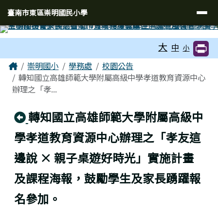
臺南市東區崇明國民小學
導覽列
跳至主內容區
臺南市東區崇明國民小學
工具列
大
中
小
頁尾區域
主內容區域
Home
崇明國小
學務處
校園公告
轉知國立高雄師範大學附屬高級中學孝道教育資源中心
辦理之「孝...
回上頁
轉知國立高雄師範大學附屬高級中
學孝道教育資源中心辦理之「孝友這
邊說 × 親子桌遊好時光」實施計畫
及課程海報，鼓勵學生及家長踴躍報
名參加。