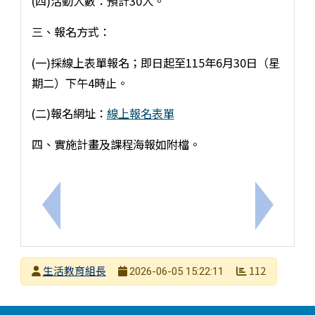
(四)活動人數：預計30人。
三、報名方式：
(一)採線上表單報名；即日起至115年6月30日（星
期二）下午4時止。
(二)報名網址：
線上報名表單
四、實施計畫及課程海報如附檔。
上一筆：轉知教育部辦理115年數位/網路性別暴力
下一筆：
發布者
生活教育組長
112
2026-06-05 15:22:11
發布日期
瀏覽次數