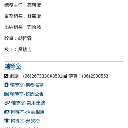
總務主任：高莉淑
事務組長：林麗淑
出納組長：郭怡蘋
幹事：胡哲霖
技工：吳峻吉
輔導室
電話：(06)2673330#8501
傳真：(06)2900553
輔導室-業務職掌
輔導室-校園公告
輔導室-常用連結
輔導室-活動相簿
輔導室-榮譽榜