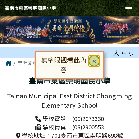
臺南市東區崇明國民小學
導覽列
跳至主內容區
臺南市東區崇明國民小學
工具列
大
中
小
無權限觀看此內
頁尾區域
主內容區域
關閉
×
Home
崇明國小
容
對話框已開啟。請使用 Tab 鍵在選
臺南市東區崇明國民小學
Tainan Municipal East District Chongming
Elementary School
學校電話：(06)2673330
學校傳真：(06)2900553
學校地址：701臺南市東區崇明路698號