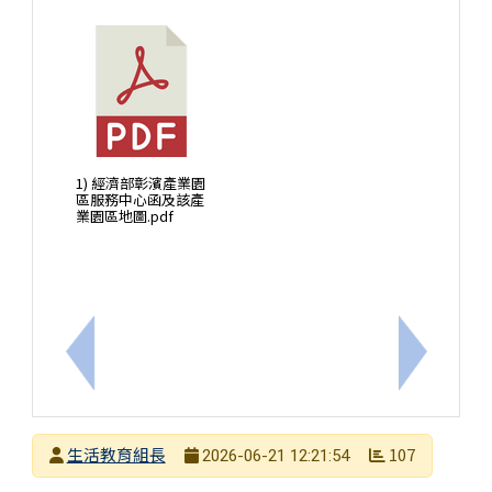
1) 經濟部彰濱產業園
區服務中心函及該產
業園區地圖.pdf
上一筆：轉知內政部識詐宣導影片及圖片等素材下載
下一筆：
發布者
生活教育組長
107
2026-06-21 12:21:54
發布日期
瀏覽次數