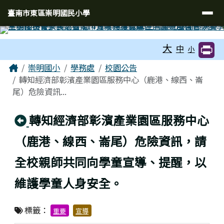
臺南市東區崇明國民小學
導覽列
跳至主內容區
臺南市東區崇明國民小學
工具列
大
中
小
頁尾區域
主內容區域
Home
崇明國小
學務處
校園公告
轉知經濟部彰濱產業園區服務中心（鹿港、線西、崙
尾）危險資訊...
回上頁
轉知經濟部彰濱產業園區服務中心
（鹿港、線西、崙尾）危險資訊，請
全校親師共同向學童宣導、提醒，以
維護學童人身安全。
標籤：
重要
宣導