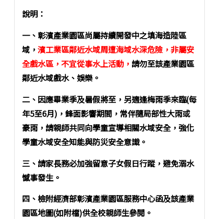
說明：
一、彰濱產業園區尚屬持續開發中之填海造陸區
域，
濱工業區鄰近水域周遭海域水深危險，非屬安
全戲水區，不宜從事水上活動，
請勿至該產業園區
鄰近水域戲水、娛樂。
二、因應畢業季及暑假將至，另適逢梅雨季來臨(每
年5至6月)，鋒面影響期間，常伴隨局部性大雨或
豪雨，請親師共同向學童宣導相關水域安全，強化
學童水域安全知能與防災安全意識。
三、請家長務必加強留意子女假日行蹤，避免溺水
憾事發生。
四、檢附經濟部彰濱產業園區服務中心函及該產業
園區地圖(如附檔)供全校親師生參閱。