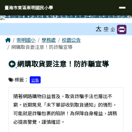
臺南市東區崇明國民小學
導覽列
跳至主內容區
臺南市東區崇明國民小學
工具列
大
中
小
頁尾區域
主內容區域
Home
崇明國小
學務處
校園公告
網購取貨要注意！防詐騙宣導
回上頁
網購取貨要注意！防詐騙宣導
標籤：
公告
隨著網路購物日益普及，取貨詐騙手法也層出不
窮。近期常見「未下單卻收到取貨通知」的情形，
可能就是詐騙包裹的陷阱！為保障自身權益，請務
必提高警覺，謹慎確認。