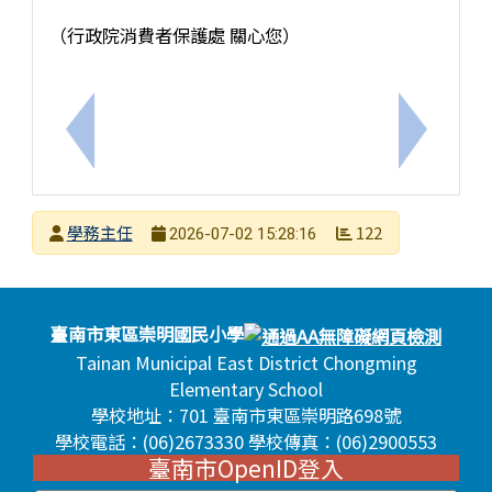
（行政院消費者保護處 關心您）
上一筆：轉知 115年臺南市體育獎助金申請辦法及相
下一筆：
發布者
學務主任
122
2026-07-02 15:28:16
發布日期
瀏覽次數
頁尾區域內容
臺南市東區崇明國民小學
Tainan Municipal East District Chongming
Elementary School
學校地址：701 臺南市東區崇明路698號
學校電話：(06)2673330 學校傳真：(06)2900553
臺南市OpenID登入