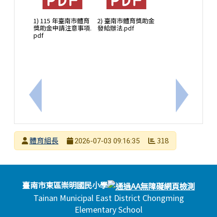
1) 115 年臺南市體育
2) 臺南市體育獎助金
獎助金申請注意事項.
發給辦法.pdf
pdf
上一筆：轉知修正之「115學年度全國學生舞蹈比賽
下一筆：
發布者
體育組長
318
2026-07-03 09:16:35
發布日期
瀏覽次數
頁尾區域內容
臺南市東區崇明國民小學
Tainan Municipal East District Chongming
Elementary School