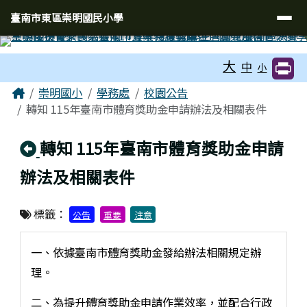
臺南市東區崇明國民小學
導覽列
跳至主內容區
臺南市東區崇明國民小學
工具列
大
中
小
頁尾區域
主內容區域
Home
崇明國小
學務處
校園公告
轉知 115年臺南市體育獎助金申請辦法及相關表件
回上頁
轉知 115年臺南市體育獎助金申請
辦法及相關表件
標籤：
公告
重要
注意
一、依據臺南市體育獎助金發給辦法相關規定辦
理。
二、為提升體育獎助金申請作業效率，並配合行政