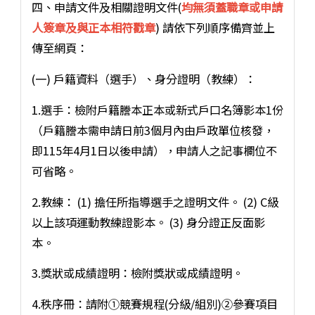
四、申請文件及相關證明文件(
均無須蓋職章或申請
人簽章及與正本相符戳章
) 請依下列順序備齊並上
傳至網頁：
(一) 戶籍資料（選手）、身分證明（教練）：
1.選手：檢附戶籍謄本正本或新式戶口名簿影本1份
（戶籍謄本需申請日前3個月內由戶政單位核發，
即115年4月1日以後申請），申請人之記事欄位不
可省略。
2.教練： (1) 擔任所指導選手之證明文件。 (2) C級
以上該項運動教練證影本。 (3) 身分證正反面影
本。
3.獎狀或成績證明：檢附獎狀或成績證明。
4.秩序冊：請附①競賽規程(分級/組別)②參賽項目