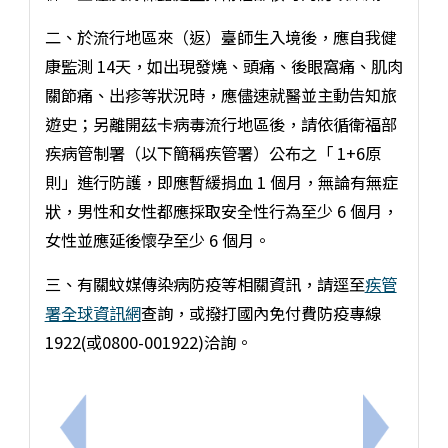
二、於流行地區來（返）臺師生入境後，應自我健
康監測 14天，如出現發燒、頭痛、後眼窩痛、肌肉
關節痛、出疹等狀況時，應儘速就醫並主動告知旅
遊史；另離開茲卡病毒流行地區後，請依循衛福部
疾病管制署（以下簡稱疾管署）公布之「 1+6原
則」進行防護，即應暫緩捐血 1 個月，無論有無症
狀，男性和女性都應採取安全性行為至少 6 個月，
女性並應延後懷孕至少 6 個月。
三、有關蚊媒傳染病防疫等相關資訊，請逕至
疾管
署全球資訊網
查詢，或撥打國內免付費防疫專線
1922(或0800-001922)洽詢。
上一筆：轉知衛生福利部嘉南療養院辦理「115年社
下一筆：