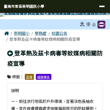
臺南市東區崇明國民小學
導覽列
跳至主內容區
臺南市東區崇明國民小學
工具列
大
中
小
頁尾區域
主內容區域
Home
崇明國小
學務處
校園公告
登革熱及茲卡病毒等蚊媒病相關防疫宣導
回上頁
登革熱及茲卡病毒等蚊媒病相關防
疫宣導
標籤：
宣導
健康專區
說明
一、前往流行地區於戶外環境，宜著淡色長袖衣
褲，並在皮膚裸露處塗抹衛福部核可的防蚊藥劑。