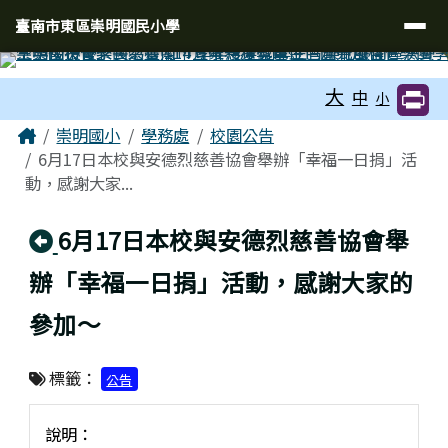
臺南市東區崇明國民小學
導覽列
跳至主內容區
臺南市東區崇明國民小學
工具列
大
中
小
頁尾區域
主內容區域
Home
崇明國小
學務處
校園公告
6月17日本校與安德烈慈善協會舉辦「幸福一日捐」活
動，感謝大家...
回上頁
6月17日本校與安德烈慈善協會舉
辦「幸福一日捐」活動，感謝大家的
參加～
標籤：
公告
說明：