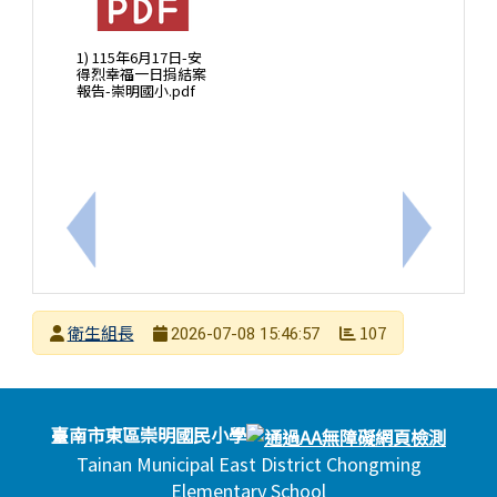
1) 115年6月17日-安
得烈幸福一日捐結案
報告-崇明國小.pdf
上一筆：轉知教育部製作之「暑假親子共學反毒學習
下一筆：
發布者
衛生組長
107
2026-07-08 15:46:57
發布日期
瀏覽次數
頁尾區域內容
臺南市東區崇明國民小學
Tainan Municipal East District Chongming
Elementary School