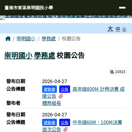
臺南市東區崇明國民小學
導覽列
跳至主內容區
臺南市東區崇明國民小學
工具列
大
中
小
頁尾區域
主內容區域
Home
崇明國小
學務處
校園公告
崇明國小
學務處
校園公告
10315
新聞列表
發布日期
2026-04-27
公告標題
高年級800M 計時決賽 成
運動會
公告
有4個附檔
績公告
發布者
體育組長
發布日期
2026-04-27
公告標題
中年級60M、100M決賽
運動會
公告
有2個附檔
道次公告