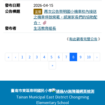
發布日期
2026-04-15
公告標題
再次公告崇明國小機車校內接送
宣導
之機車停放規範，感謝家長們的協助配
有1個附檔
合。
發布者
生活教育組長
《
點此觀看完整公告
》
第一頁
上一頁
(目前頁次)
下一
«
‹
1
2
3
4
5
6
7
8
9
10
›
最後頁
»
頁尾區域內容
臺南市東區崇明國民小學
Tainan Municipal East District Chongming
Elementary School