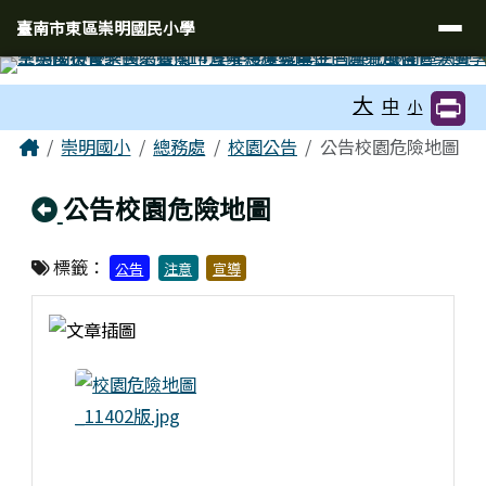
臺南市東區崇明國民小學
導覽列
跳至主內容區
臺南市東區崇明國民小學
工具列
大
中
小
頁尾區域
主內容區域
Home
崇明國小
總務處
校園公告
公告校園危險地圖
回上頁
公告校園危險地圖
標籤：
公告
注意
宣導