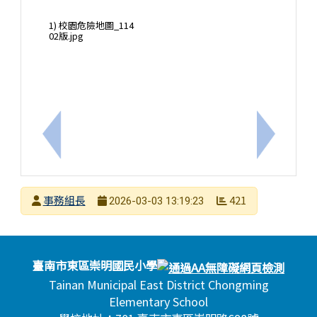
1) 校園危險地圖_114
02版.jpg
上一筆：轉知-智慧稅務創新服務
下一筆：
發布者
事務組長
421
2026-03-03 13:19:23
發布日期
瀏覽次數
頁尾區域內容
臺南市東區崇明國民小學
Tainan Municipal East District Chongming
Elementary School