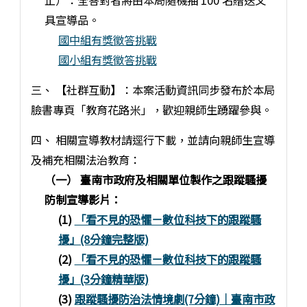
止）：全答對者將由本局隨機抽 100 名贈送文
具宣導品。
國中組有獎徵答挑戰
國小組有獎徵答挑戰
三、 【社群互動】：本案活動資訊同步發布於本局
臉書專頁「教育花路米」，歡迎親師生踴躍參與。
四、 相關宣導教材請逕行下載，並請向親師生宣導
及補充相關法治教育：
（一） 臺南市政府及相關單位製作之跟蹤騷擾
防制宣導影片：
(1)
「看不見的恐懼－數位科技下的跟蹤騷
擾」(8分鐘完整版)
(2)
「看不見的恐懼－數位科技下的跟蹤騷
擾」(3分鐘精華版)
(3)
跟蹤騷擾防治法情境劇(7分鐘)｜臺南市政