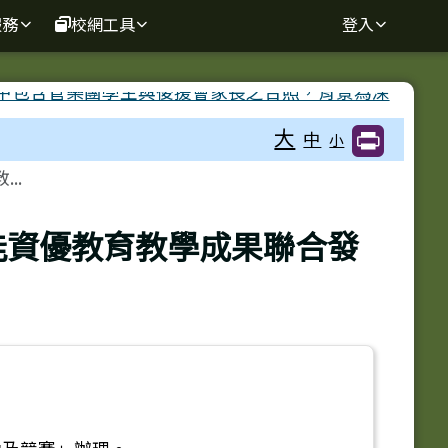
服務
校網工具
登入
大
中
小
..
能資優教育教學成果聯合發