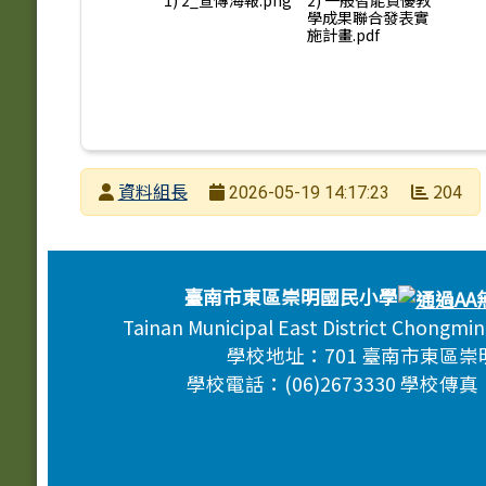
1) 2_宣傳海報.png
2) 一般智能資優教
學成果聯合發表實
施計畫.pdf
發布者
資料組長
204
2026-05-19 14:17:23
發布日期
瀏覽次數
頁尾區域內容
臺南市東區崇明國民小學
Tainan Municipal East District Chongmi
學校地址：701 臺南市東區崇
學校電話：(06)2673330 學校傳真：(