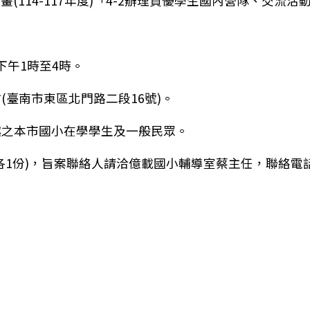
114-117年度)「4-2辦理資優學生國內營隊、交流活
下午1時至4時。
臺南市東區北門路二段16號)。
趣之本市國小在學學生及一般民眾。
)，旨案聯絡人請洽億載國小輔導室蔡主任，聯絡電話：(06)
育營隊