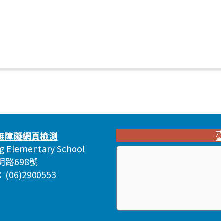
ng Elementary School
明路698號
06)2900553