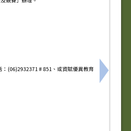
動及競賽」辦理。
2932371 # 851、或資賦優異教育
下一筆：1