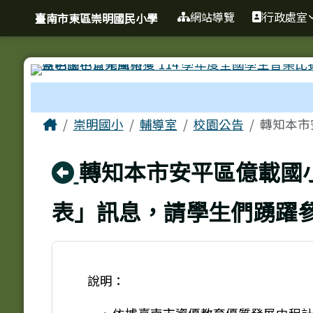
臺南市東區崇明國民小學
導覽列
跳至主內容區
網站導覽
行政處室
臺南市東區崇明國民小學
工具列
頁尾區域
主內容區域
Home
崇明國小
輔導室
校園公告
轉知本市
回上頁
轉知本市安平區億載國
表」訊息，請學生們踴躍
說明：