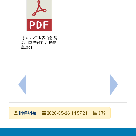
1) 2026年世界自殺防
治日新詩徵件活動簡
章.pdf
上一筆：社團法人中華民國學習障礙協會辦理「學習
下一筆：
發布者
輔導組長
179
2026-05-26 14:57:21
發布日期
瀏覽次數