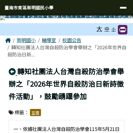
臺南市東區崇明國民小學
導覽列
跳至主內容區
臺南市東區崇明國民小學
工具列
大
中
小
頁尾區域
主內容區域
Home
崇明國小
輔導室
校園公告
轉知社團法人台灣自殺防治學會舉辦之「2026年世界自
殺防治日新...
回上頁
轉知社團法人台灣自殺防治學會舉
辦之「2026年世界自殺防治日新詩徵
件活動」，鼓勵踴躍參加
標籤：
宣導
一、依據社團法人台灣自殺防治學會115年5月21日