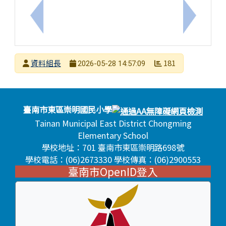
上一筆：「115年度臺南市國中小動物保護教育宣導
下一筆：
發布者
資料組長
181
2026-05-28 14:57:09
發布日期
瀏覽次數
頁尾區域內容
臺南市東區崇明國民小學
Tainan Municipal East District Chongming
Elementary School
學校地址：701 臺南市東區崇明路698號
學校電話：(06)2673330 學校傳真：(06)2900553
臺南市OpenID登入