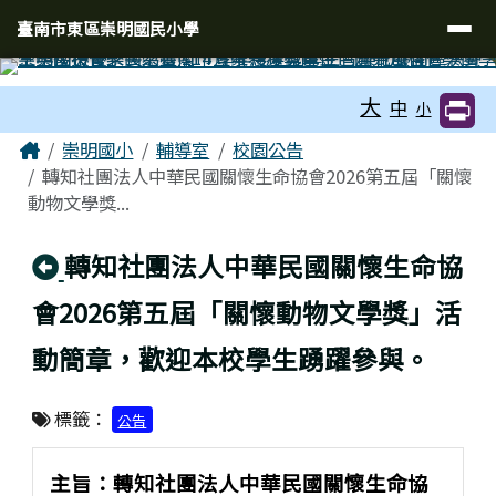
臺南市東區崇明國民小學
導覽列
跳至主內容區
臺南市東區崇明國民小學
工具列
大
中
小
頁尾區域
主內容區域
Home
崇明國小
輔導室
校園公告
轉知社團法人中華民國關懷生命協會2026第五屆「關懷
動物文學獎...
回上頁
轉知社團法人中華民國關懷生命協
會2026第五屆「關懷動物文學獎」活
動簡章，歡迎本校學生踴躍參與。
標籤：
公告
主旨：轉知社團法人中華民國關懷生命協