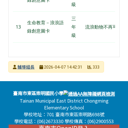
錄創意圖卡
級
三
生命教育－浪浪語
13
年
流浪動物不再可憐
錄創意圖卡
級
發布者
輔導組長
333
2026-04-07 14:42:31
發布日期
瀏覽次數
頁尾區域內容
臺南市東區崇明國民小學
Tainan Municipal East District Chongming
Elementary School
學校地址：701 臺南市東區崇明路698號
學校電話：(06)2673330 學校傳真：(06)2900553