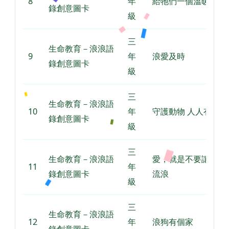
8
年
給牠們一個溫暖的家
錄創意圖卡
級
三
生命教育－浪浪語
9
年
浪愛及時
錄創意圖卡
級
三
生命教育－浪浪語
10
年
守護動物 人人有責
錄創意圖卡
級
三
生命教育－浪浪語
愛，就是不要讓牠再
11
年
錄創意圖卡
流浪
級
三
生命教育－浪浪語
12
年
浪狗有個家