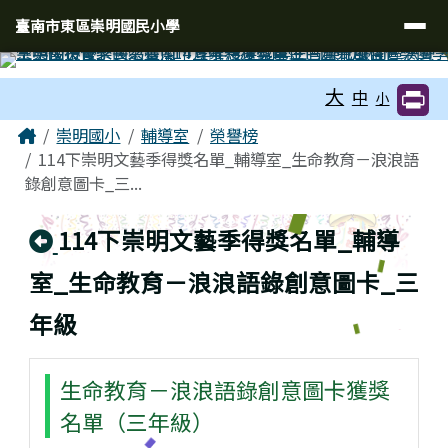
臺南市東區崇明國民小學
導覽列
跳至主內容區
臺南市東區崇明國民小學
工具列
大
中
小
頁尾區域
主內容區域
Home
崇明國小
輔導室
榮譽榜
114下崇明文藝季得獎名單_輔導室_生命教育－浪浪語
錄創意圖卡_三...
回上頁
114下崇明文藝季得獎名單_輔導
室_生命教育－浪浪語錄創意圖卡_三
年級
生命教育－浪浪語錄創意圖卡獲獎
名單（三年級）