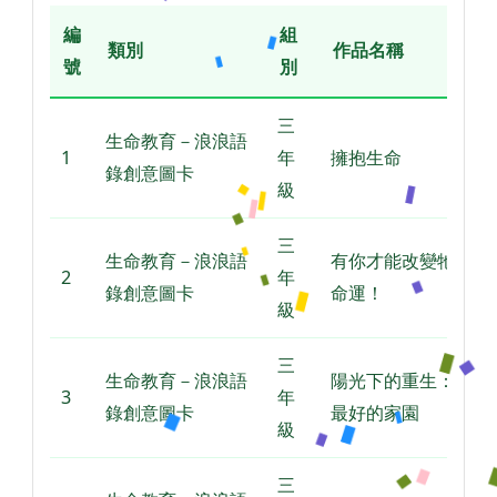
編
組
類別
作品名稱
號
別
三
生命教育－浪浪語
1
年
擁抱生命
錄創意圖卡
級
三
生命教育－浪浪語
有你才能改變牠們的
2
年
錄創意圖卡
命運！
級
三
生命教育－浪浪語
陽光下的重生：愛是
3
年
錄創意圖卡
最好的家園
級
三