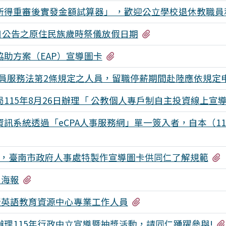
所得重審後實發金額試算器」 ，歡迎公立學校退休教職員
有3個附檔
9日公告之原住民族歲時祭儀放假日期
有1個附檔
助方案（EAP）宣導圖卡
員服務法第2條規定之人員，留職停薪期間赴陸應依規定
15年8月26日辦理「 公教個人專戶制自主投資線上宣導
訊系統透過「eCPA人事服務網」單一簽入者，自本（11
效，臺南市政府人事處特製作宣導圖卡供同仁了解規範
有5個附檔
導海報
有1個附檔
暨英語教育資源中心專業工作人員
理115年行政中立宣導暨抽獎活動，請同仁踴躍參與!