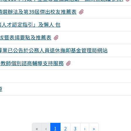
有3個附檔
遴選辦法及第39屆傑出校友推薦表
務人才認定指引」及懶人 包
有3個附檔
拔暨表揚要點及推薦表
決算業已公告於公務人員退休撫卹基金管理局網站
有2個附檔
供教師個別諮商輔導支持服務
源
(目前頁次)
下一頁
最後頁
«
‹
1
2
3
›
»