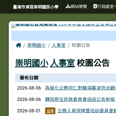
臺南市東區崇明國民小學
導覽列
跳至主內容區
網站導覽
行政處室
臺南市東區崇明國民小學
工具列
頁尾區域
主內容區域
Home
崇明國小
人事室
校園公告
崇明國小
人事室
校園公告
新聞列表
發布日期
為強化公教同仁對職場霸凌防治觀
2026-08-06
轉知原住民族委員會函送公告新版
2026-08-06
公務人員保障暨培訓委員會辦
2026-08-01
宣導