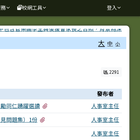
服務
校網工具
登入
大
中
小
2291
發布者
有2個附檔
鼓勵同仁踴躍選讀
人事室主任
有4個附檔
見問題集）1份
人事室主任
個附檔
人事室主任