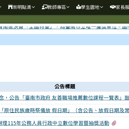
崇明點滴
教師專區
學生園地
家長
公告標題
念，公告「臺南市政府 友善職場推薦數位課程一覽表」
「原住民族歲時祭儀放 假日期」（含公告、放假日期及常
有1
理115年公務人員行政中立數位學習暨抽獎活動