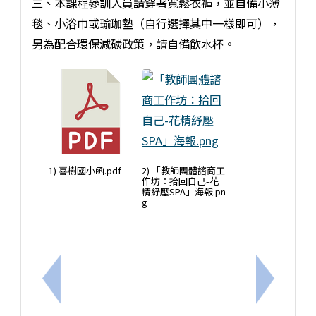
三、本課程參訓人員請穿著寬鬆衣褲，並自備小薄
毯、小浴巾或瑜珈墊（自行選擇其中一樣即可），
另為配合環保減碳政策，請自備飲水杯。
1) 喜樹國小函.pdf
2) 「教師團體諮商工
作坊：拾回自己-花
精紓壓SPA」海報.pn
g
上一筆：轉知後備指揮部「後備軍人與補充兵緩召逐
下一筆：