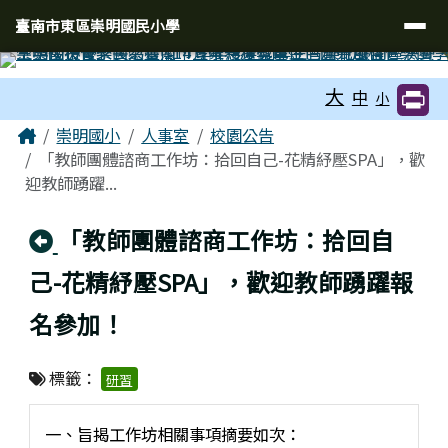
臺南市東區崇明國民小學
導覽列
跳至主內容區
臺南市東區崇明國民小學
工具列
大
中
小
頁尾區域
主內容區域
Home
崇明國小
人事室
校園公告
「教師團體諮商工作坊：拾回自己-花精紓壓SPA」，歡
迎教師踴躍...
回上頁
「教師團體諮商工作坊：拾回自
己-花精紓壓SPA」，歡迎教師踴躍報
名參加！
標籤：
研習
一、旨揭工作坊相關事項摘要如次：