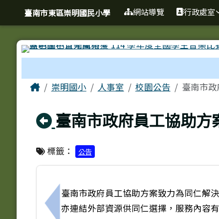
臺南市東區崇明國民小學
導覽列
跳至主內容區
網站導覽
行政處室
臺南市東區崇明國民小學
工具列
頁尾區域
主內容區域
Home
崇明國小
人事室
校園公告
臺南市政
回上頁
臺南市政府員工協助方
標籤：
公告
臺南市政府員工協助方案致力為同仁解
亦連結外部資源供同仁選擇，服務內容
上一筆：勤休制度宣導