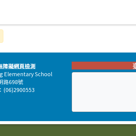
ng Elementary School
明路698號
06)2900553