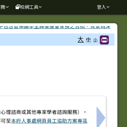
服務
校網工具
登入
大
中
小
如心理諮商或其他專家學者諮詢服務），
要可至
本府人事處網頁員工協助方案專區
下一筆：當