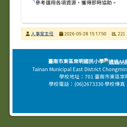
參考運用各項資源，獲得即時協助。
發布者
人事室主任
221
2026-05-28 15:17:50
發布日期
瀏覽次數
頁尾區域內容
臺南市東區崇明國民小學
Tainan Municipal East District Chongmi
學校地址：701 臺南市東區崇
學校電話：(06)2673330 學校傳真：(