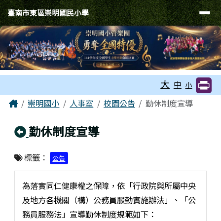
臺南市東區崇明國民小學
導覽列
跳至主內容區
臺南市東區崇明國民小學
工具列
大
中
小
頁尾區域
主內容區域
Home
崇明國小
人事室
校園公告
勤休制度宣導
回上頁
勤休制度宣導
標籤：
公告
為落實同仁健康權之保障，依「行政院與所屬中央
及地方各機關（構）公務員服勤實施辦法」、「公
務員服務法」宣導勤休制度規範如下：