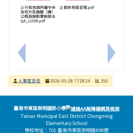
1) 行政院與所屬中央
2) 勤休制度宣導.pdf
及地方各機關（構）
公務員服勤實施辦法
QA_11505.pdf
上一筆：臺南市政府教育局提供教師個別諮商輔導支
下一筆：
發布者
人事室主任
350
2026-05-28 17:28:24
發布日期
瀏覽次數
頁尾區域內容
臺南市東區崇明國民小學
Tainan Municipal East District Chongming
Elementary School
學校地址：701 臺南市東區崇明路698號