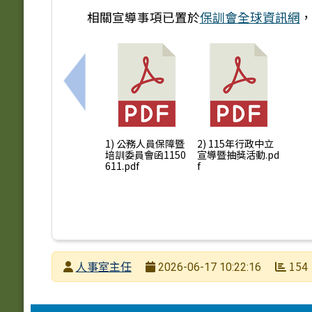
相關宣導事項已置於
保訓會全球資訊網
上一筆：本府教育局115學年度雙語暨英
1) 公務人員保障暨
2) 115年行政中立
培訓委員會函1150
宣導暨抽獎活動.pd
611.pdf
f
發布者
人事室主任
154
2026-06-17 10:22:16
發布日期
瀏覽次數