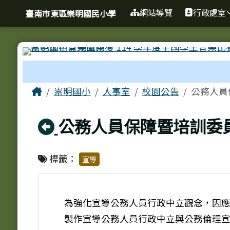
臺南市東區崇明國民小學
導覽列
跳至主內容區
網站導覽
行政處室
臺南市東區崇明國民小學
工具列
頁尾區域
主內容區域
Home
崇明國小
人事室
校園公告
公務人員
回上頁
公務人員保障暨培訓委員
標籤：
宣導
為強化宣導公務人員行政中立觀念，因應
製作宣導公務人員行政中立與公務倫理