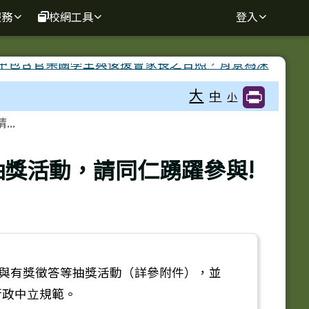
服務
校網工具
登入
大
中
小
..
抽獎活動，請同仁踴躍參與!
習與有獎徵答等抽獎活動（詳參附件），並
行政中立規範。