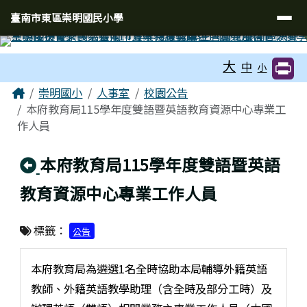
臺南市東區崇明國民小學
導覽列
跳至主內容區
臺南市東區崇明國民小學
工具列
大
中
小
頁尾區域
主內容區域
Home
崇明國小
人事室
校園公告
本府教育局115學年度雙語暨英語教育資源中心專業工
作人員
回上頁
本府教育局115學年度雙語暨英語
教育資源中心專業工作人員
標籤：
公告
本府教育局為遴選1名全時協助本局輔導外籍英語
教師、外籍英語教學助理（含全時及部分工時）及