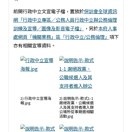
前開行政中立文宣電子檔，置放於
保訓會全球資訊
網「行政中立專區／公務人員行政中立與公務倫理
訓練及宣導／圖像及影音電子檔」
，另於
本府人事
處網頁「機關業務」區「行政中立/公務倫理」
項下
亦有相關宣導資料。
1) 行政中立宣導海
2) 說明告示-款式1-1
報.jpg
謝絕政黨、公職候選
人及其支持者進入辦
公場所從事競選相關
活動.jpg