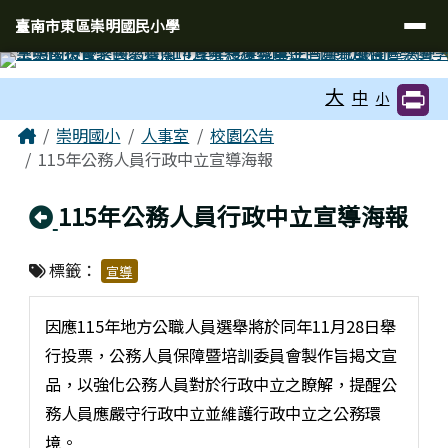
臺南市東區崇明國民小學
導覽列
跳至主內容區
臺南市東區崇明國民小學
工具列
大
中
小
頁尾區域
主內容區域
Home
崇明國小
人事室
校園公告
115年公務人員行政中立宣導海報
回上頁
115年公務人員行政中立宣導海報
標籤：
宣導
因應115年地方公職人員選舉將於同年11月28日舉
行投票，公務人員保障暨培訓委員會製作旨揭文宣
品，以強化公務人員對於行政中立之瞭解，提醒公
務人員應嚴守行政中立並維護行政中立之公務環
境。