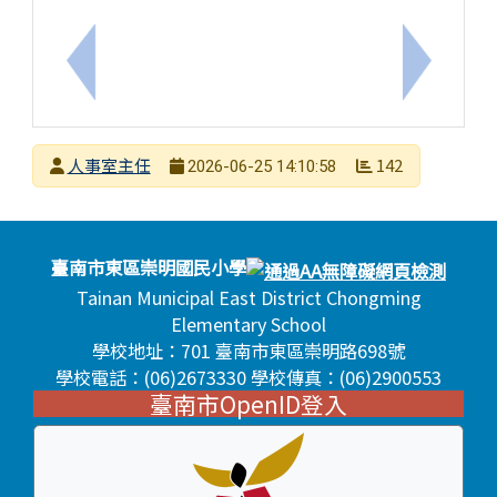
上一筆：赴陸港澳懲處規定於7/1生效，臺南市政府
下一筆：
發布者
人事室主任
142
2026-06-25 14:10:58
發布日期
瀏覽次數
頁尾區域內容
臺南市東區崇明國民小學
Tainan Municipal East District Chongming
Elementary School
學校地址：701 臺南市東區崇明路698號
學校電話：(06)2673330 學校傳真：(06)2900553
臺南市OpenID登入