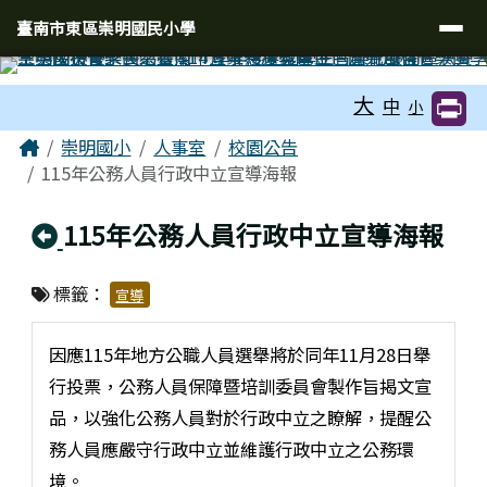
臺南市東區崇明國民小學
導覽列
跳至主內容區
臺南市東區崇明國民小學
工具列
大
中
小
頁尾區域
主內容區域
Home
崇明國小
人事室
校園公告
115年公務人員行政中立宣導海報
回上頁
115年公務人員行政中立宣導海報
標籤：
宣導
因應115年地方公職人員選舉將於同年11月28日舉
行投票，公務人員保障暨培訓委員會製作旨揭文宣
品，以強化公務人員對於行政中立之瞭解，提醒公
務人員應嚴守行政中立並維護行政中立之公務環
境。