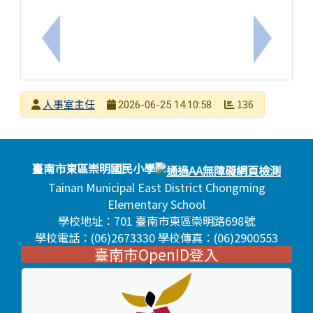
上一筆：赴陸港澳懲處規定於7/1生效，臺南市政府
下一筆：
發布者
人事室主任
136
2026-06-25 14:10:58
發布日期
瀏覽次數
頁尾區域內容
臺南市東區崇明國民小學
Tainan Municipal East District Chongming
Elementary School
學校地址：701 臺南市東區崇明路698號
學校電話：(06)2673330 學校傳真：(06)2900553
臺南市OpenID登入