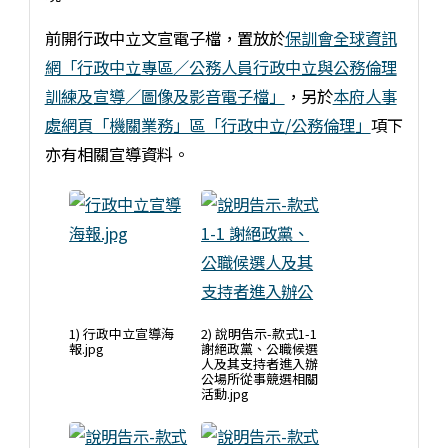
前開行政中立文宣電子檔，置放於
保訓會全球資訊
網「行政中立專區／公務人員行政中立與公務倫理
訓練及宣導／圖像及影音電子檔」
，另於
本府人事
處網頁「機關業務」區「行政中立/公務倫理」
項下
亦有相關宣導資料。
1) 行政中立宣導海
2) 說明告示-款式1-1
報.jpg
謝絕政黨、公職候選
人及其支持者進入辦
公場所從事競選相關
活動.jpg