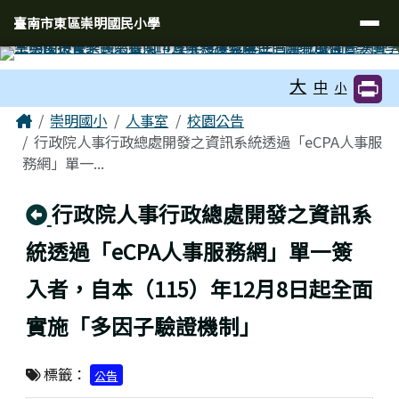
臺南市東區崇明國民小學
導覽列
跳至主內容區
臺南市東區崇明國民小學
工具列
大
中
小
頁尾區域
主內容區域
Home
崇明國小
人事室
校園公告
行政院人事行政總處開發之資訊系統透過「eCPA人事服
務網」單一...
回上頁
行政院人事行政總處開發之資訊系
統透過「eCPA人事服務網」單一簽
入者，自本（115）年12月8日起全面
實施「多因子驗證機制」
標籤：
公告