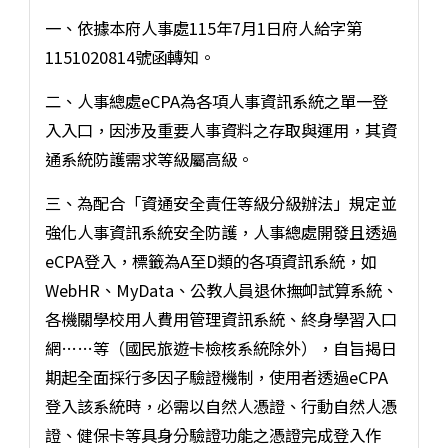
一、依據本府人事處115年7月1日府人給字第
1151020814號函轉知。
二、人事總處eCPA為各項人事資訊系統之單一登
入入口，因涉及重要人事資料之存取與運用，其資
通系統防護需求等級屬高級。
三、為配合「資通安全責任等級分級辦法」規定並
強化人事資訊系統安全防護，人事總處開發且透過
eCPA登入，標籤為A至D類的各項資訊系統，如
WebHR、MyData、公教人員退休撫卹試算系統、
各機關學校用人費用管理資訊系統、終身學習入口
網……等（國民旅遊卡檢核系統除外），自旨揭日
期起全面採行多因子驗證機制，使用者透過eCPA
登入該系統時，必需以自然人憑證、行動自然人憑
證、健保卡等具身分驗證功能之憑證完成登入作