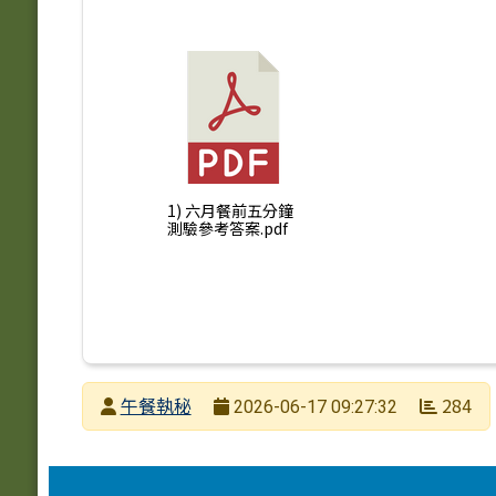
1) 六月餐前五分鐘
測驗參考答案.pdf
發布者
午餐執秘
284
2026-06-17 09:27:32
發布日期
瀏覽次數