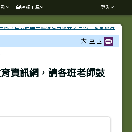
服務
校網工具
登入
大
中
小
.
教育資訊網，請各班老師鼓