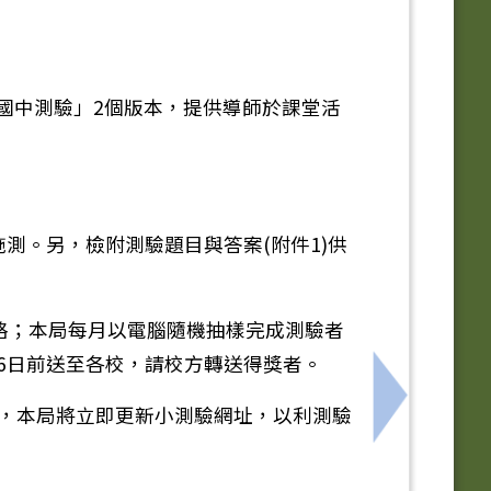
國中測驗」2個版本，提供導師於課堂活
施測。另，檢附測驗題目與答案(附件1)供
格；本局每月以電腦隨機抽樣完成測驗者
26日前送至各校，請校方轉送得獎者。
下一筆：六
知，本局將立即更新小測驗網址，以利測驗