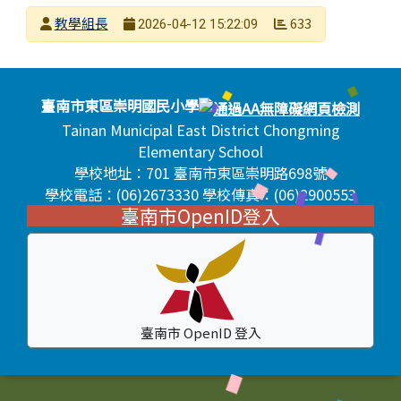
發布者
教學組長
633
2026-04-12 15:22:09
發布日期
瀏覽次數
頁尾區域內容
臺南市東區崇明國民小學
Tainan Municipal East District Chongming
Elementary School
學校地址：701 臺南市東區崇明路698號
學校電話：(06)2673330 學校傳真：(06)2900553
臺南市OpenID登入
臺南市 OpenID 登入