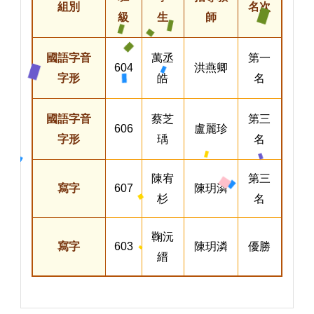
組別
名次
級
生
師
國語字音
萬丞
第一
604
洪燕卿
字形
皓
名
國語字音
蔡芝
第三
606
盧麗珍
字形
瑀
名
陳宥
第三
寫字
607
陳玥潾
杉
名
鞠沅
寫字
603
陳玥潾
優勝
縉