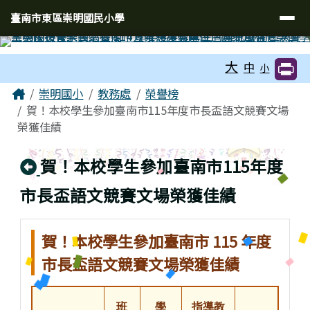
臺南市東區崇明國民小學
導覽列
跳至主內容區
臺南市東區崇明國民小學
工具列
大
中
小
頁尾區域
主內容區域
Home
崇明國小
教務處
榮譽榜
賀！本校學生參加臺南市115年度市長盃語文競賽文場
榮獲佳績
回上頁
賀！本校學生參加臺南市115年度
市長盃語文競賽文場榮獲佳績
賀！本校學生參加臺南市 115 年度
市長盃語文競賽文場榮獲佳績
班
學
指導教